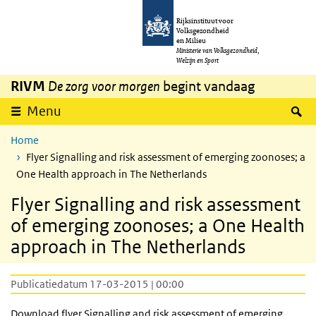
Overslaan en naar de inhoud gaan
Direct naar de hoofdnavigatie
Rijksinstituut voor
Volksgezondheid
en Milieu
Ministerie van Volksgezondheid,
Welzijn en Sport
RIVM
De zorg voor morgen
begint vandaag
Z
Menu
Home
Flyer Signalling and risk assessment of emerging zoonoses; a
One Health approach in The Netherlands
Flyer Signalling and risk assessment
of emerging zoonoses; a One Health
approach in The Netherlands
Publicatiedatum 17-03-2015 | 00:00
Download flyer Signalling and risk assessment of emerging