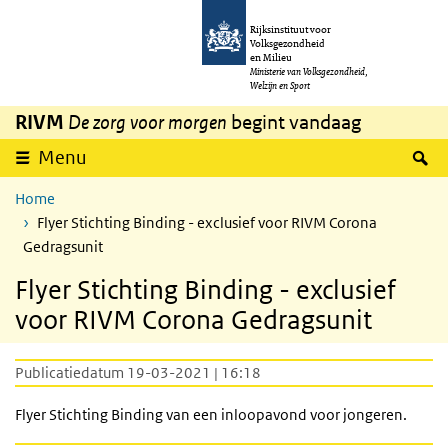
Overslaan en naar de inhoud gaan
Direct naar de hoofdnavigatie
Rijksinstituut voor
Volksgezondheid
en Milieu
Ministerie van Volksgezondheid,
Welzijn en Sport
RIVM
De zorg voor morgen
begint vandaag
Z
Menu
Home
Flyer Stichting Binding - exclusief voor RIVM Corona
Gedragsunit
Flyer Stichting Binding - exclusief
voor RIVM Corona Gedragsunit
Publicatiedatum 19-03-2021 | 16:18
Flyer Stichting Binding van een inloopavond voor jongeren.