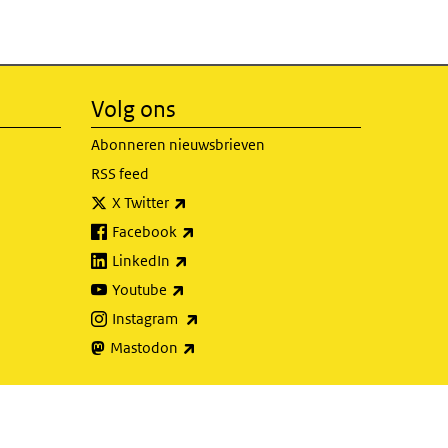
Volg ons
Abonneren nieuwsbrieven
RSS feed
(externe link)
X Twitter
(externe link)
Facebook
(externe link)
LinkedIn
(externe link)
Youtube
(externe link)
Instagram
(externe link)
Mastodon