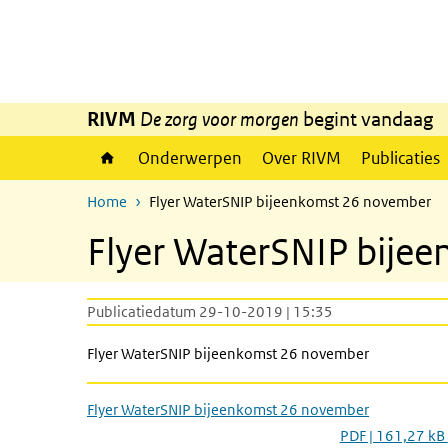
Overslaan en naar de inhoud gaan
Direct naar de hoofdnavigatie
RIVM
De zorg voor morgen
begint vandaag
Onderwerpen
Over RIVM
Publicaties
Home
Flyer WaterSNIP bijeenkomst 26 november
Flyer WaterSNIP bije
Publicatiedatum 29-10-2019 | 15:35
Flyer WaterSNIP bijeenkomst 26 november
Flyer WaterSNIP bijeenkomst 26 november
PDF | 161,27 kB