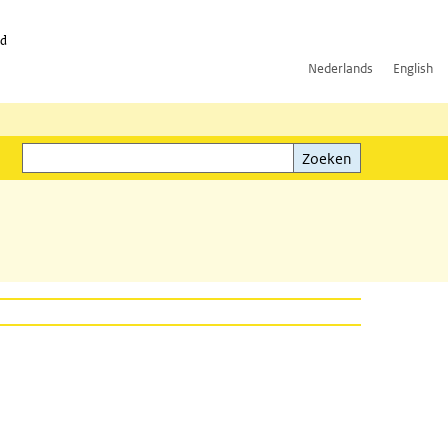
id
Nederlands
English
Zoeken
ink)
Zoeken