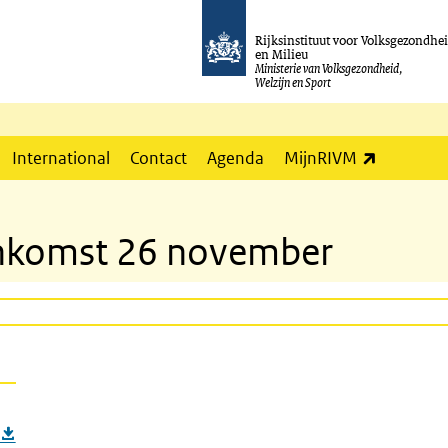
Rijksinstituut voor Volksgezondhe
en Milieu
Ministerie van Volksgezondheid,
Welzijn en Sport
(externe l
International
Contact
Agenda
MijnRIVM
enkomst 26 november