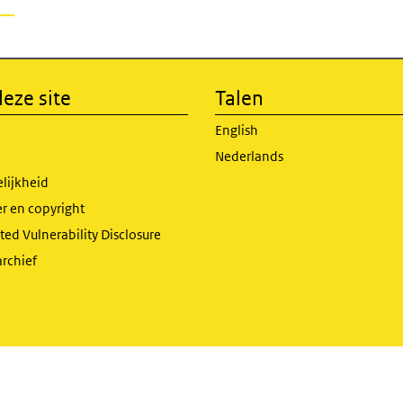
eze site
Talen
English
Nederlands
lijkheid
r en copyright
ed Vulnerability Disclosure
archief