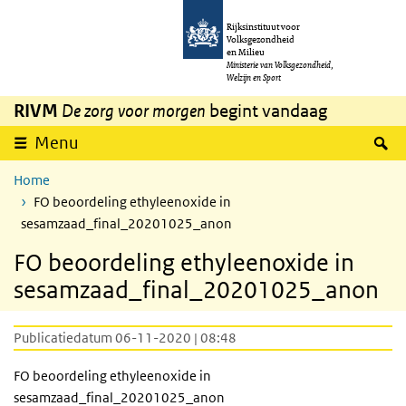
Overslaan en naar de inhoud gaan
Direct naar de hoofdnavigatie
Rijksinstituut voor
Volksgezondheid
en Milieu
Ministerie van Volksgezondheid,
Welzijn en Sport
RIVM
De zorg voor morgen
begint vandaag
Z
Menu
Home
FO beoordeling ethyleenoxide in
sesamzaad_final_20201025_anon
FO beoordeling ethyleenoxide in
sesamzaad_final_20201025_anon
Publicatiedatum 06-11-2020 | 08:48
FO beoordeling ethyleenoxide in
sesamzaad_final_20201025_anon