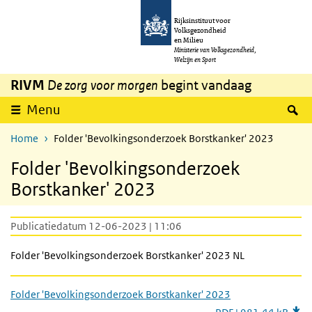
Overslaan en naar de inhoud gaan
Direct naar de hoofdnavigatie
Rijksinstituut voor
Volksgezondheid
en Milieu
Ministerie van Volksgezondheid,
Welzijn en Sport
RIVM
De zorg voor morgen
begint vandaag
Z
Menu
Home
Folder 'Bevolkingsonderzoek Borstkanker' 2023
Folder 'Bevolkingsonderzoek
Borstkanker' 2023
Publicatiedatum 12-06-2023 | 11:06
Folder 'Bevolkingsonderzoek Borstkanker' 2023 NL
Folder 'Bevolkingsonderzoek Borstkanker' 2023