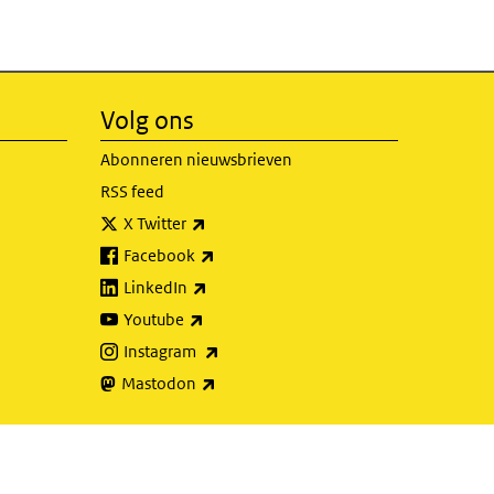
Volg ons
Abonneren nieuwsbrieven
RSS feed
(externe link)
X Twitter
(externe link)
Facebook
(externe link)
LinkedIn
(externe link)
Youtube
(externe link)
Instagram
(externe link)
Mastodon