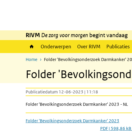
Overslaan en naar de inhoud gaan
Direct naar de hoofdnavigatie
RIVM
De zorg voor morgen
begint vandaag
Onderwerpen
Over RIVM
Publicaties
Home
Folder 'Bevolkingsonderzoek Darmkanker' 2
Folder 'Bevolkingson
Publicatiedatum 12-06-2023 | 11:18
Folder 'Bevolkingsonderzoek Darmkanker' 2023 - NL
Folder 'Bevolkingsonderzoek Darmkanker' 2023
PDF | 598,86 kB