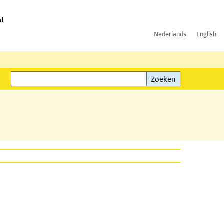
id
Nederlands
English
Zoeken
ink)
Zoeken