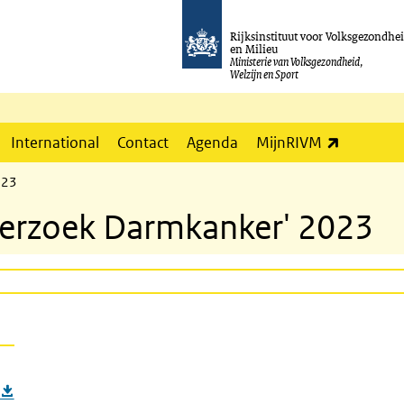
Rijksinstituut voor Volksgezondhe
en Milieu
Ministerie van Volksgezondheid,
Welzijn en Sport
(externe l
International
Contact
Agenda
MijnRIVM
023
derzoek Darmkanker' 2023