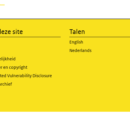
eze site
Talen
English
Nederlands
lijkheid
r en copyright
ed Vulnerability Disclosure
archief