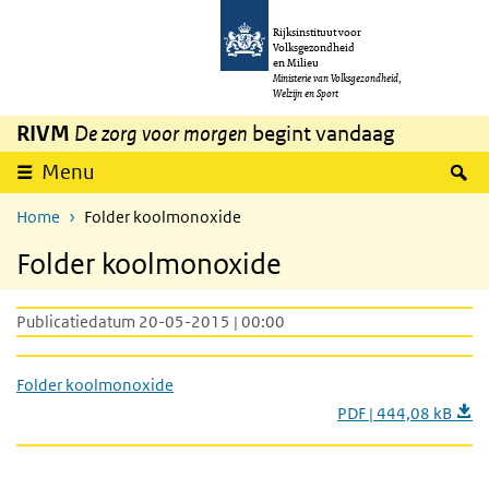
Overslaan en naar de inhoud gaan
Direct naar de hoofdnavigatie
Rijksinstituut voor
Volksgezondheid
en Milieu
Ministerie van Volksgezondheid,
Welzijn en Sport
RIVM
De zorg voor morgen
begint vandaag
Z
Menu
Home
Folder koolmonoxide
Folder koolmonoxide
Publicatiedatum 20-05-2015 | 00:00
Folder koolmonoxide
PDF | 444,08 kB