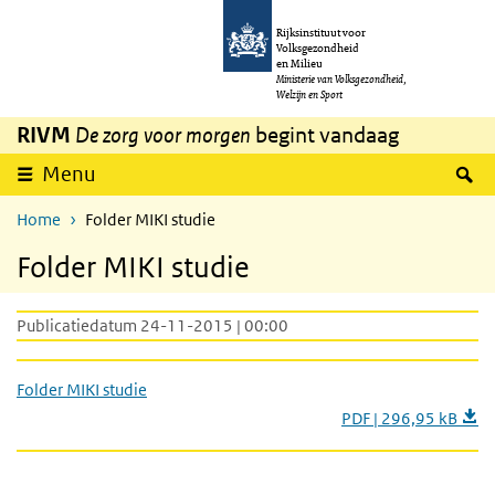
Overslaan en naar de inhoud gaan
Direct naar de hoofdnavigatie
Rijksinstituut voor
Volksgezondheid
en Milieu
Ministerie van Volksgezondheid,
Welzijn en Sport
RIVM
De zorg voor morgen
begint vandaag
Z
Menu
Home
Folder MIKI studie
Folder MIKI studie
Publicatiedatum 24-11-2015 | 00:00
Folder MIKI studie
PDF | 296,95 kB