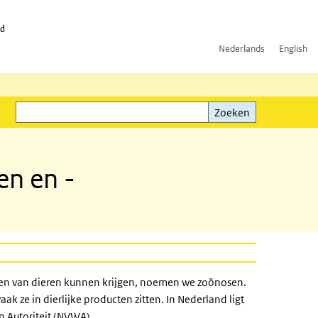
id
Nederlands
English
Zoeken
ink)
Zoeken
en en -
sen van dieren kunnen krijgen, noemen we zoönosen.
 ze in dierlijke producten zitten. In Nederland ligt
n Autoriteit (NVWA).