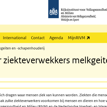
Rijksinstituut voor Volksgezondhe
en Milieu
Ministerie van Volksgezondheid,
Welzijn en Sport
(externe l
International
Contact
Agenda
MijnRIVM
kgeiten en -schapenhouderij
 ziekteverwekkers melkgeit
j zich dragen waar mensen ziek van kunnen worden. Ziekten die men
k zulke ziekteverwerkers voorkomen bij mensen en dieren en hoe vaak
Volksgezondheid en Milieu (RIVM) en de Nederlandse Voedsel- en Ware