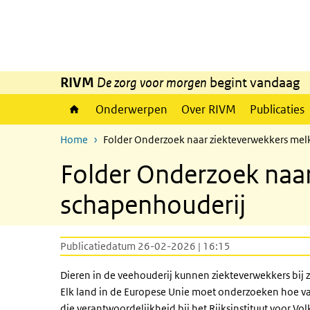
Overslaan en naar de inhoud gaan
Direct naar de hoofdnavigatie
RIVM
De zorg voor morgen
begint vandaag
Onderwerpen
Over RIVM
Publicaties
Home
Folder Onderzoek naar ziekteverwekkers mel
Folder Onderzoek naar
schapenhouderij
Publicatiedatum 26-02-2026 | 16:15
Dieren in de veehouderij kunnen ziekteverwekkers bi
Elk land in de Europese Unie moet onderzoeken hoe vaa
die verantwoordelijkheid bij het Rijksinstituut voor 