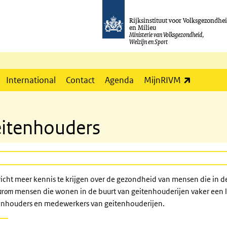
Rijksinstituut voor Volksgezondhe
en Milieu
Ministerie van Volksgezondheid,
Welzijn en Sport
(externe l
International
Contact
Agenda
MijnRIVM
eitenhouders
cht meer kennis te krijgen over de gezondheid van mensen die in d
arom
mensen die wonen in de buurt van geitenhouderijen vaker een 
tenhouders en medewerkers van geitenhouderijen.