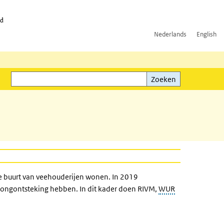
id
Nederlands
English
Zoeken
ink)
Zoeken
e buurt van veehouderijen wonen. In 2019
longontsteking hebben. In dit kader doen RIVM,
WUR