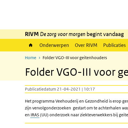
Overslaan en naar de inhoud gaan
Direct naar de hoofdnavigatie
RIVM
De zorg voor morgen
begint vandaag
Onderwerpen
Over RIVM
Publicaties
Home
Folder VGO-III voor geitenhouders
Folder VGO-III voor g
Publicatiedatum 21-04-2021 | 10:17
Het programma Veehouderij en Gezondheid is erop geri
zijn vervolgonderzoeken gestart om te achterhalen
wa
en
IRAS
(UU) onderzoek naar ziekteverwekkers bij gei