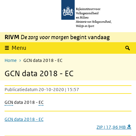
Overslaan en naar de inhoud gaan
Direct naar de hoofdnavigatie
Rijksinstituut voor
Volksgezondheid
en Milieu
Ministerie van Volksgezondheid,
Welzijn en Sport
RIVM
De zorg voor morgen
begint vandaag
Z
Menu
Home
GCN data 2018 - EC
GCN data 2018 - EC
Publicatiedatum 20-10-2020 | 15:57
GCN
data 2018 -
EC
GCN data 2018 - EC
ZIP | 17,96 MB