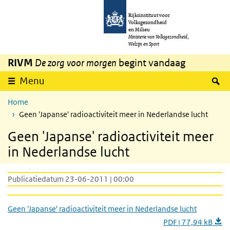
Overslaan en naar de inhoud gaan
Direct naar de hoofdnavigatie
Rijksinstituut voor
Volksgezondheid
en Milieu
Ministerie van Volksgezondheid,
Welzijn en Sport
RIVM
De zorg voor morgen
begint vandaag
Z
Menu
Home
Geen 'Japanse' radioactiviteit meer in Nederlandse lucht
Geen 'Japanse' radioactiviteit meer
in Nederlandse lucht
Publicatiedatum 23-06-2011 | 00:00
Geen 'Japanse' radioactiviteit meer in Nederlandse lucht
PDF | 77,94 kB