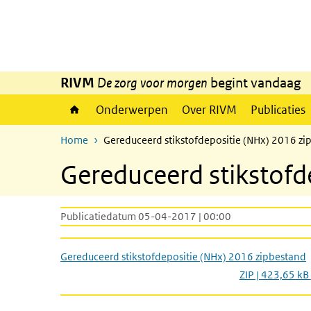
Overslaan en naar de inhoud gaan
Direct naar de hoofdnavigatie
RIVM
De zorg voor morgen
begint vandaag
Onderwerpen
Over RIVM
Publicaties
Home
Gereduceerd stikstofdepositie (NHx) 2016 zi
Gereduceerd stikstofd
Publicatiedatum 05-04-2017 | 00:00
Gereduceerd stikstofdepositie (NHx) 2016 zipbestand
ZIP | 423,65 kB