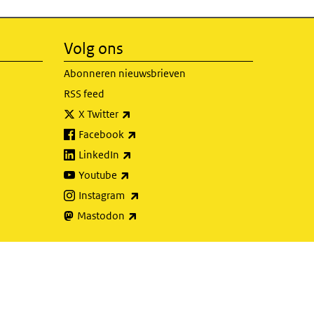
Volg ons
Abonneren nieuwsbrieven
RSS feed
(externe link)
X Twitter
(externe link)
Facebook
(externe link)
LinkedIn
(externe link)
Youtube
(externe link)
Instagram
(externe link)
Mastodon