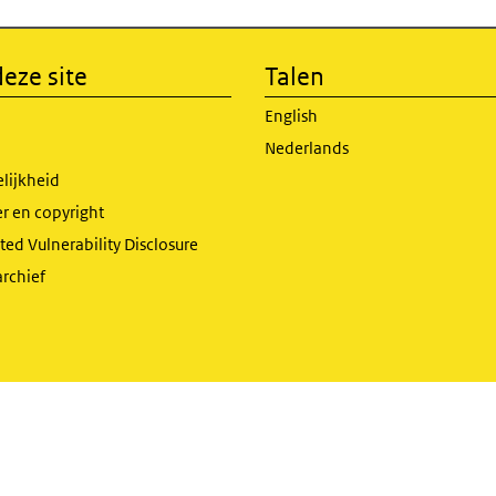
eze site
Talen
English
Nederlands
lijkheid
r en copyright
ed Vulnerability Disclosure
archief