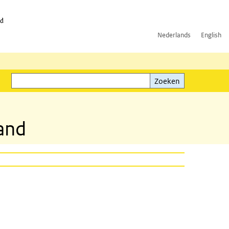
id
Nederlands
English
Zoeken
ink)
Zoeken
tand