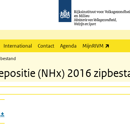
Rijksinstituut voor Volksgezondhe
en Milieu
Ministerie van Volksgezondheid,
Welzijn en Sport
(externe l
International
Contact
Agenda
MijnRIVM
pbestand
epositie (NHx) 2016 zipbes