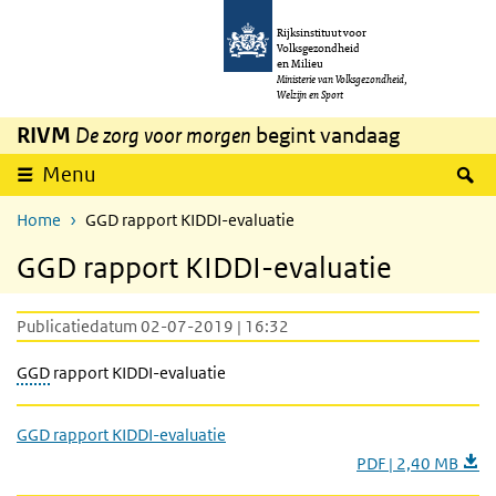
Overslaan en naar de inhoud gaan
Direct naar de hoofdnavigatie
Rijksinstituut voor
Volksgezondheid
en Milieu
Ministerie van Volksgezondheid,
Welzijn en Sport
RIVM
De zorg voor morgen
begint vandaag
Z
Menu
Home
GGD rapport KIDDI-evaluatie
GGD rapport KIDDI-evaluatie
Publicatiedatum 02-07-2019 | 16:32
GGD
rapport KIDDI-evaluatie
GGD rapport KIDDI-evaluatie
PDF | 2,40 MB