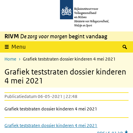
Overslaan en naar de inhoud gaan
Direct naar de hoofdnavigatie
Rijksinstituut voor
Volksgezondheid
en Milieu
Ministerie van Volksgezondheid,
Welzijn en Sport
RIVM
De zorg voor morgen
begint vandaag
Z
Menu
Home
Grafiek teststraten dossier kinderen 4 mei 2021
Grafiek teststraten dossier kinderen
4 mei 2021
Publicatiedatum 06-05-2021 | 22:48
Grafiek teststraten dossier kinderen 4 mei 2021
Grafiek teststraten dossier kinderen 4 mei 2021