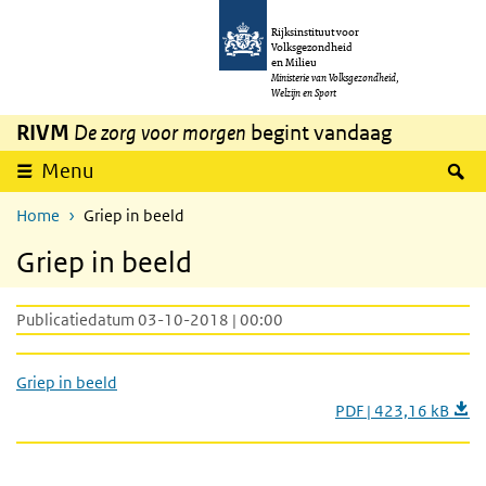
Overslaan en naar de inhoud gaan
Direct naar de hoofdnavigatie
Rijksinstituut voor
Volksgezondheid
en Milieu
Ministerie van Volksgezondheid,
Welzijn en Sport
RIVM
De zorg voor morgen
begint vandaag
Z
Menu
Home
Griep in beeld
Griep in beeld
Publicatiedatum 03-10-2018 | 00:00
Griep in beeld
PDF | 423,16 kB