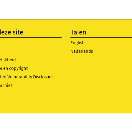
eze site
Talen
English
Nederlands
lijkheid
r en copyright
ed Vulnerability Disclosure
archief