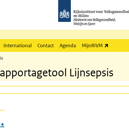
Rijksinstituut voor Volksgezondhe
en Milieu
Ministerie van Volksgezondheid,
Welzijn en Sport
(externe l
International
Contact
Agenda
MijnRIVM
is
apportagetool Lijnsepsis