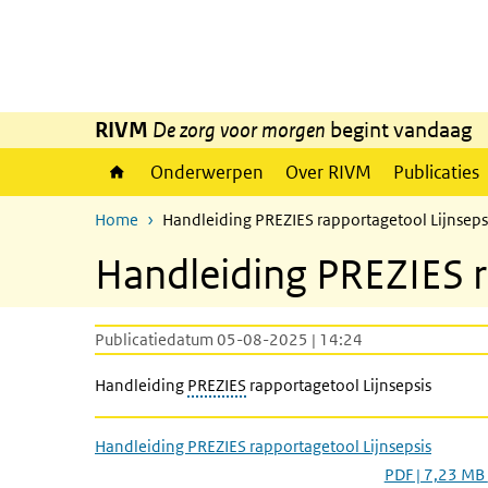
Overslaan en naar de inhoud gaan
Direct naar de hoofdnavigatie
RIVM
De zorg voor morgen
begint vandaag
Onderwerpen
Over RIVM
Publicaties
Home
Handleiding PREZIES rapportagetool Lijnseps
Handleiding PREZIES r
Publicatiedatum 05-08-2025 | 14:24
Handleiding
PREZIES
rapportagetool Lijnsepsis
Handleiding PREZIES rapportagetool Lijnsepsis
PDF | 7,23 MB