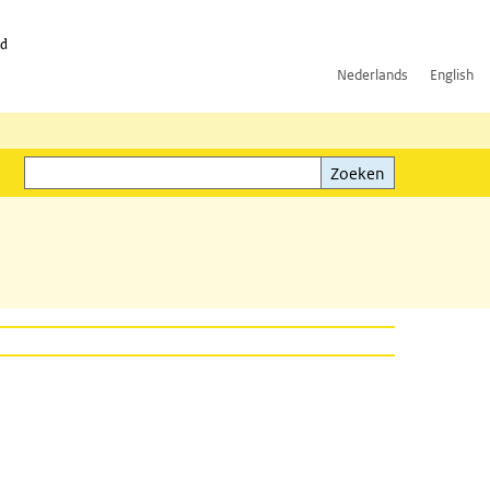
id
Nederlands
English
Zoeken
ink)
Zoeken