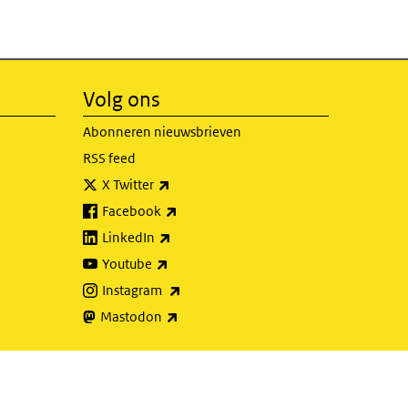
Volg ons
Abonneren nieuwsbrieven
RSS feed
(externe link)
X Twitter
(externe link)
Facebook
(externe link)
LinkedIn
(externe link)
Youtube
(externe link)
Instagram
(externe link)
Mastodon