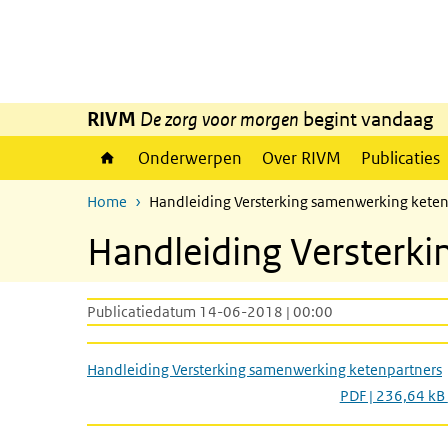
Overslaan en naar de inhoud gaan
Direct naar de hoofdnavigatie
RIVM
De zorg voor morgen
begint vandaag
Onderwerpen
Over RIVM
Publicaties
Home
Handleiding Versterking samenwerking keten
Handleiding Versterk
Publicatiedatum 14-06-2018 | 00:00
Handleiding Versterking samenwerking ketenpartners
PDF | 236,64 kB