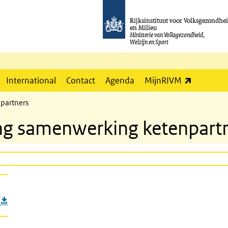
Rijksinstituut voor Volksgezondhe
en Milieu
Ministerie van Volksgezondheid,
Welzijn en Sport
(externe l
International
Contact
Agenda
MijnRIVM
partners
ing samenwerking ketenpart