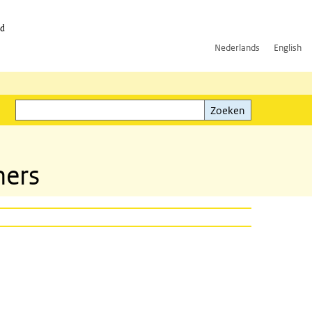
id
Nederlands
English
Zoeken
ink)
Zoeken
ners