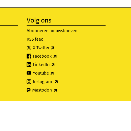
Volg ons
Abonneren nieuwsbrieven
RSS feed
(externe link)
X Twitter
(externe link)
Facebook
(externe link)
LinkedIn
(externe link)
Youtube
(externe link)
Instagram
(externe link)
Mastodon