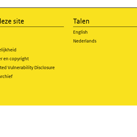
eze site
Talen
English
Nederlands
lijkheid
r en copyright
ed Vulnerability Disclosure
archief