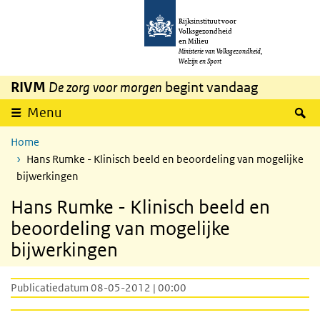
Overslaan en naar de inhoud gaan
Direct naar de hoofdnavigatie
Rijksinstituut voor
Volksgezondheid
en Milieu
Ministerie van Volksgezondheid,
Welzijn en Sport
RIVM
De zorg voor morgen
begint vandaag
Z
Menu
Home
Hans Rumke - Klinisch beeld en beoordeling van mogelijke
bijwerkingen
Hans Rumke - Klinisch beeld en
beoordeling van mogelijke
bijwerkingen
Publicatiedatum 08-05-2012 | 00:00