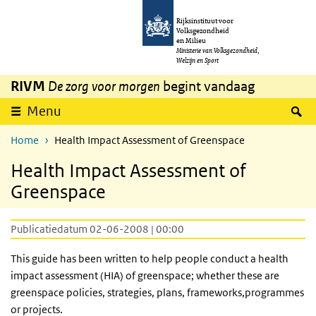
Overslaan en naar de inhoud gaan
Direct naar de hoofdnavigatie
Rijksinstituut voor
Volksgezondheid
en Milieu
Ministerie van Volksgezondheid,
Welzijn en Sport
RIVM
De zorg voor morgen
begint vandaag
Z
Menu
Home
Health Impact Assessment of Greenspace
Health Impact Assessment of
Greenspace
Publicatiedatum 02-06-2008 | 00:00
This guide has been written to help people conduct a health
impact assessment (HIA) of greenspace; whether these are
greenspace policies, strategies, plans, frameworks,programmes
or projects.