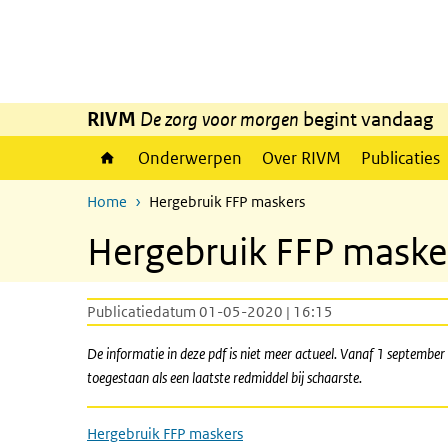
Overslaan en naar de inhoud gaan
Direct naar de hoofdnavigatie
RIVM
De zorg voor morgen
begint vandaag
Onderwerpen
Over RIVM
Publicaties
Home
Hergebruik FFP maskers
Hergebruik FFP maske
Publicatiedatum 01-05-2020 | 16:15
De informatie in deze pdf is niet meer actueel. Vanaf 1 septembe
toegestaan als een laatste redmiddel bij schaarste.
Hergebruik FFP maskers