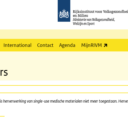
Rijksinstituut voor Volksgezondhe
en Milieu
Ministerie van Volksgezondheid,
Welzijn en Sport
(externe l
International
Contact
Agenda
MijnRIVM
rs
r is herverwerking van single-use medische materialen niet meer toegestaan. Herve