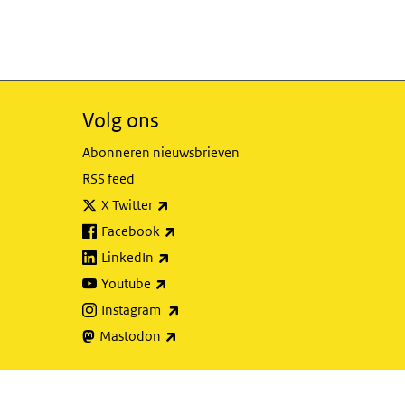
Volg ons
Abonneren nieuwsbrieven
RSS feed
(externe link)
X Twitter
(externe link)
Facebook
(externe link)
LinkedIn
(externe link)
Youtube
(externe link)
Instagram
(externe link)
Mastodon