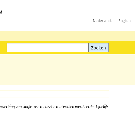
id
Nederlands
English
Zoeken
ink)
Zoeken
rwerking van single-use medische materialen werd eerder tijdelijk