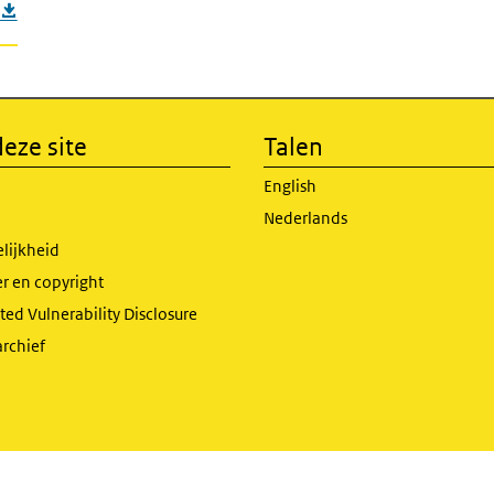
eze site
Talen
English
Nederlands
lijkheid
r en copyright
ed Vulnerability Disclosure
archief