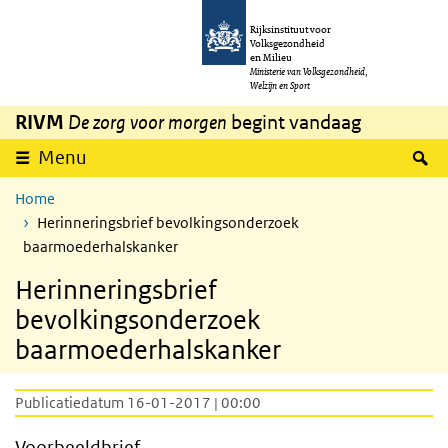
Overslaan en naar de inhoud gaan
Direct naar de hoofdnavigatie
Rijksinstituut voor
Volksgezondheid
en Milieu
Ministerie van Volksgezondheid,
Welzijn en Sport
RIVM
De zorg voor morgen
begint vandaag
Z
Menu
Home
Herinneringsbrief bevolkingsonderzoek
baarmoederhalskanker
Herinneringsbrief
bevolkingsonderzoek
baarmoederhalskanker
Publicatiedatum 16-01-2017 | 00:00
Voorbeeldbrief