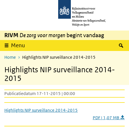
Overslaan en naar de inhoud gaan
Direct naar de hoofdnavigatie
Rijksinstituut voor
Volksgezondheid
en Milieu
Ministerie van Volksgezondheid,
Welzijn en Sport
RIVM
De zorg voor morgen
begint vandaag
Z
Menu
Home
Highlights NIP surveillance 2014-2015
Highlights NIP surveillance 2014-
2015
Publicatiedatum 17-11-2015 | 00:00
Highlights NIP surveillance 2014-2015
PDF | 1,07 MB