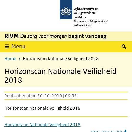
Overslaan en naar de inhoud gaan
Direct naar de hoofdnavigatie
Rijksinstituut voor
Volksgezondheid
en Milieu
Ministerie van Volksgezondheid,
Welzijn en Sport
RIVM
De zorg voor morgen
begint vandaag
Z
Menu
Home
Horizonscan Nationale Veiligheid 2018
Horizonscan Nationale Veiligheid
2018
Publicatiedatum 30-10-2019 | 09:52
Horizonscan Nationale Veiligheid 2018
Horizonscan Nationale Veiligheid 2018