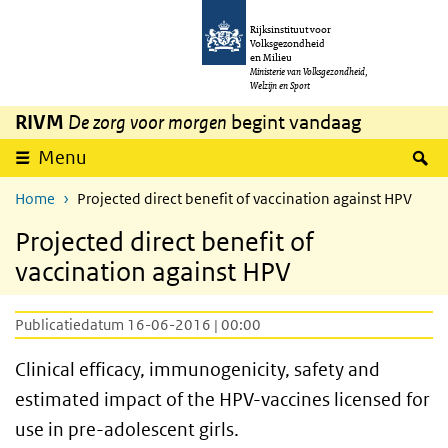
Overslaan en naar de inhoud gaan
Direct naar de hoofdnavigatie
Rijksinstituut voor
Volksgezondheid
en Milieu
Ministerie van Volksgezondheid,
Welzijn en Sport
RIVM
De zorg voor morgen
begint vandaag
Z
Menu
Home
Projected direct benefit of vaccination against HPV
Projected direct benefit of
vaccination against HPV
Publicatiedatum 16-06-2016 | 00:00
Clinical efficacy, immunogenicity, safety and
estimated impact of the HPV-vaccines licensed for
use in pre-adolescent girls.