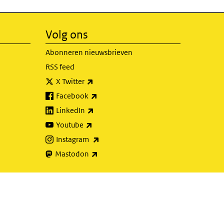
Volg ons
Abonneren nieuwsbrieven
RSS feed
(externe link)
X Twitter
(externe link)
Facebook
(externe link)
LinkedIn
(externe link)
Youtube
(externe link)
Instagram
(externe link)
Mastodon