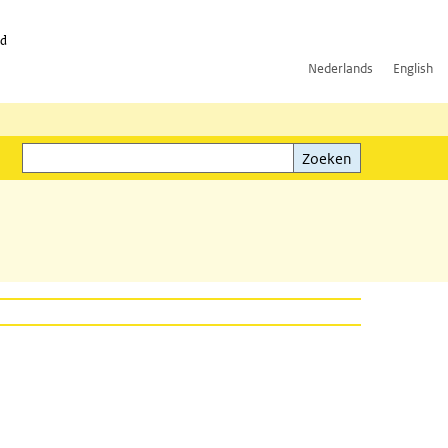
id
Nederlands
English
Zoeken
ink)
Zoeken