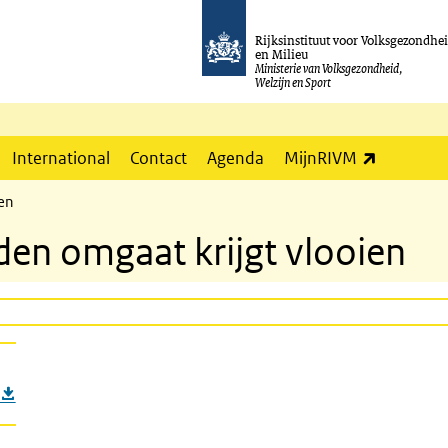
Rijksinstituut voor Volksgezondhe
en Milieu
Ministerie van Volksgezondheid,
Welzijn en Sport
(externe l
International
Contact
Agenda
MijnRIVM
ien
den omgaat krijgt vlooien