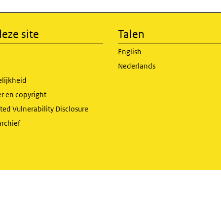
eze site
Talen
English
Nederlands
lijkheid
r en copyright
ed Vulnerability Disclosure
archief