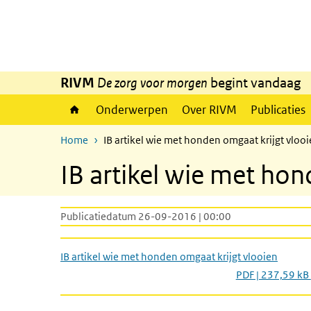
Overslaan en naar de inhoud gaan
Direct naar de hoofdnavigatie
RIVM
De zorg voor morgen
begint vandaag
Onderwerpen
Over RIVM
Publicaties
Home
IB artikel wie met honden omgaat krijgt vloo
IB artikel wie met hon
Publicatiedatum 26-09-2016 | 00:00
IB artikel wie met honden omgaat krijgt vlooien
PDF | 237,59 kB