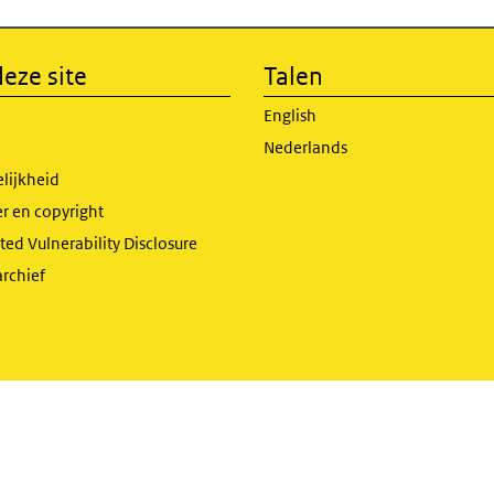
eze site
Talen
English
Nederlands
lijkheid
r en copyright
ed Vulnerability Disclosure
archief