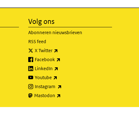
Volg ons
Abonneren nieuwsbrieven
RSS feed
(externe link)
X Twitter
(externe link)
Facebook
(externe link)
LinkedIn
(externe link)
Youtube
(externe link)
Instagram
(externe link)
Mastodon