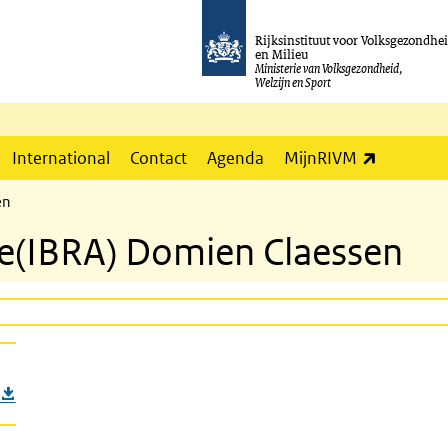
Rijksinstituut voor Volksgezondhe
en Milieu
Ministerie van Volksgezondheid,
Welzijn en Sport
(externe l
International
Contact
Agenda
MijnRIVM
en
yse(IBRA) Domien Claessen