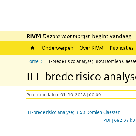
Overslaan en naar de inhoud gaan
Direct naar de hoofdnavigatie
RIVM
De zorg voor morgen
begint vandaag
Onderwerpen
Over RIVM
Publicaties
Home
ILT-brede risico analyse(IBRA) Domien Claess
ILT-brede risico anal
Publicatiedatum 01-10-2018 | 00:00
ILT-brede risico analyse(IBRA) Domien Claessen
PDF | 682,37 kB