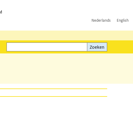
id
Nederlands
English
Zoeken
ink)
Zoeken