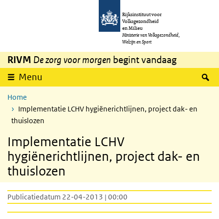
Overslaan en naar de inhoud gaan
Direct naar de hoofdnavigatie
Rijksinstituut voor
Volksgezondheid
en Milieu
Ministerie van Volksgezondheid,
Welzijn en Sport
RIVM
De zorg voor morgen
begint vandaag
Z
Menu
Home
Implementatie LCHV hygiënerichtlijnen, project dak- en
thuislozen
Implementatie LCHV
hygiënerichtlijnen, project dak- en
thuislozen
Publicatiedatum 22-04-2013 | 00:00