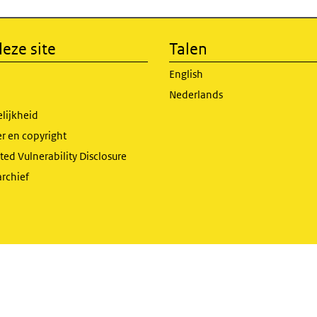
eze site
Talen
English
Nederlands
lijkheid
r en copyright
ed Vulnerability Disclosure
archief