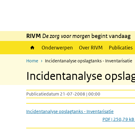
Overslaan en naar de inhoud gaan
Direct naar de hoofdnavigatie
RIVM
De zorg voor morgen
begint vandaag
Onderwerpen
Over RIVM
Publicaties
Home
Incidentanalyse opslagtanks - Inventarisatie
Incidentanalyse opslag
Publicatiedatum 21-07-2008 | 00:00
Incidentanalyse opslagtanks - Inventarisatie
PDF | 250,79 kB