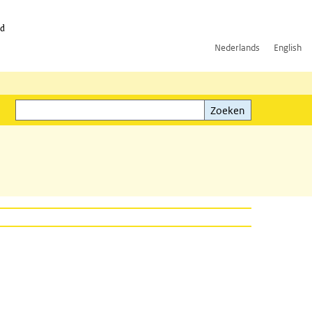
id
Nederlands
English
Zoeken
ink)
Zoeken