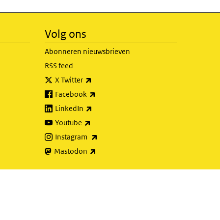
Volg ons
Abonneren nieuwsbrieven
RSS feed
(externe link)
X Twitter
(externe link)
Facebook
(externe link)
LinkedIn
(externe link)
Youtube
(externe link)
Instagram
(externe link)
Mastodon