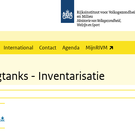
Rijksinstituut voor Volksgezondhe
en Milieu
Ministerie van Volksgezondheid,
Welzijn en Sport
(externe l
International
Contact
Agenda
MijnRIVM
tanks - Inventarisatie