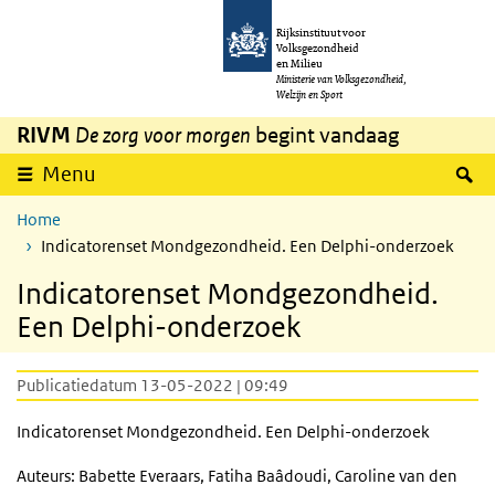
Overslaan en naar de inhoud gaan
Direct naar de hoofdnavigatie
Rijksinstituut voor
Volksgezondheid
en Milieu
Ministerie van Volksgezondheid,
Welzijn en Sport
RIVM
De zorg voor morgen
begint vandaag
Z
Menu
Home
Indicatorenset Mondgezondheid. Een Delphi-onderzoek
Indicatorenset Mondgezondheid.
Een Delphi-onderzoek
Publicatiedatum 13-05-2022 | 09:49
Indicatorenset Mondgezondheid. Een Delphi-onderzoek
Auteurs: Babette Everaars, Fatiha Baâdoudi, Caroline van den