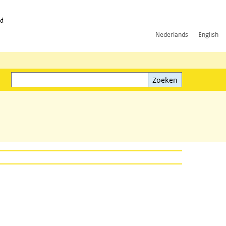
id
Nederlands
English
Zoeken
ink)
Zoeken