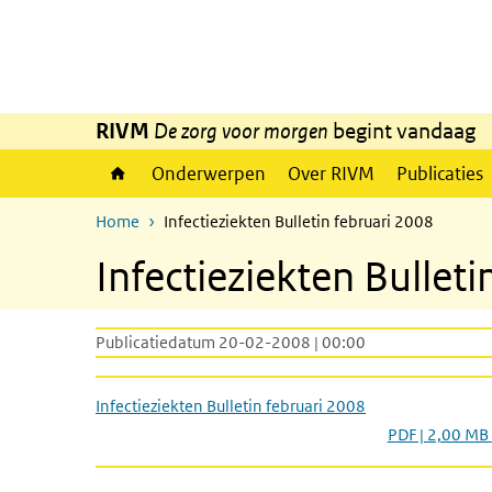
Overslaan en naar de inhoud gaan
Direct naar de hoofdnavigatie
RIVM
De zorg voor morgen
begint vandaag
Onderwerpen
Over RIVM
Publicaties
Home
Infectieziekten Bulletin februari 2008
Infectieziekten Bulleti
Publicatiedatum 20-02-2008 | 00:00
Infectieziekten Bulletin februari 2008
PDF | 2,00 MB