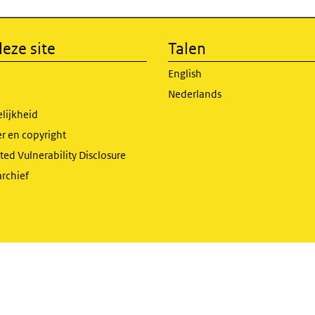
eze site
Talen
English
Nederlands
lijkheid
r en copyright
ed Vulnerability Disclosure
archief