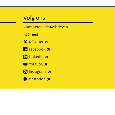
Volg ons
Abonneren nieuwsbrieven
RSS feed
(externe link)
X Twitter
(externe link)
Facebook
(externe link)
LinkedIn
(externe link)
Youtube
(externe link)
Instagram
(externe link)
Mastodon