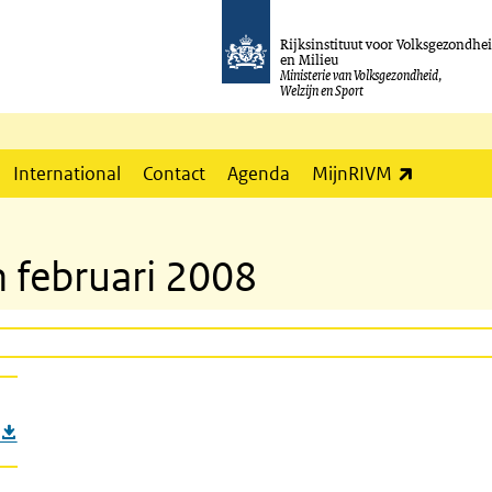
Rijksinstituut voor Volksgezondhe
en Milieu
Ministerie van Volksgezondheid,
Welzijn en Sport
(externe l
International
Contact
Agenda
MijnRIVM
n februari 2008