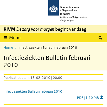
Overslaan en naar de inhoud gaan
Direct naar de hoofdnavigatie
Rijksinstituut voor
Volksgezondheid
en Milieu
Ministerie van Volksgezondheid,
Welzijn en Sport
RIVM
De zorg voor morgen
begint vandaag
Z
Menu
Home
Infectieziekten Bulletin februari 2010
Infectieziekten Bulletin februari
2010
Publicatiedatum 17-02-2010 | 00:00
Infectieziekten Bulletin februari 2010
PDF | 1,10 MB