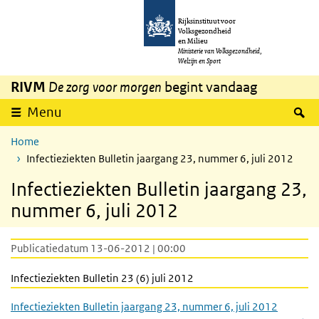
Overslaan en naar de inhoud gaan
Direct naar de hoofdnavigatie
Rijksinstituut voor
Volksgezondheid
en Milieu
Ministerie van Volksgezondheid,
Welzijn en Sport
RIVM
De zorg voor morgen
begint vandaag
Z
Menu
Home
Infectieziekten Bulletin jaargang 23, nummer 6, juli 2012
Infectieziekten Bulletin jaargang 23,
nummer 6, juli 2012
Publicatiedatum 13-06-2012 | 00:00
Infectieziekten Bulletin 23 (6) juli 2012
Infectieziekten Bulletin jaargang 23, nummer 6, juli 2012