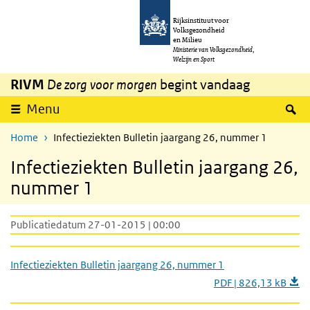
Overslaan en naar de inhoud gaan
Direct naar de hoofdnavigatie
Rijksinstituut voor
Volksgezondheid
en Milieu
Ministerie van Volksgezondheid,
Welzijn en Sport
RIVM
De zorg voor morgen
begint vandaag
Z
Menu
Home
Infectieziekten Bulletin jaargang 26, nummer 1
Infectieziekten Bulletin jaargang 26,
nummer 1
Publicatiedatum 27-01-2015 | 00:00
Infectieziekten Bulletin jaargang 26, nummer 1
PDF | 826,13 kB