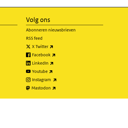
Volg ons
Abonneren nieuwsbrieven
RSS feed
(externe link)
X Twitter
(externe link)
Facebook
(externe link)
LinkedIn
(externe link)
Youtube
(externe link)
Instagram
(externe link)
Mastodon