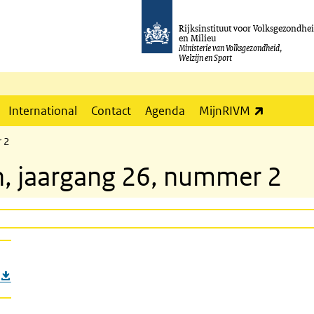
Rijksinstituut voor Volksgezondhe
en Milieu
Ministerie van Volksgezondheid,
Welzijn en Sport
(externe l
International
Contact
Agenda
MijnRIVM
r 2
in, jaargang 26, nummer 2