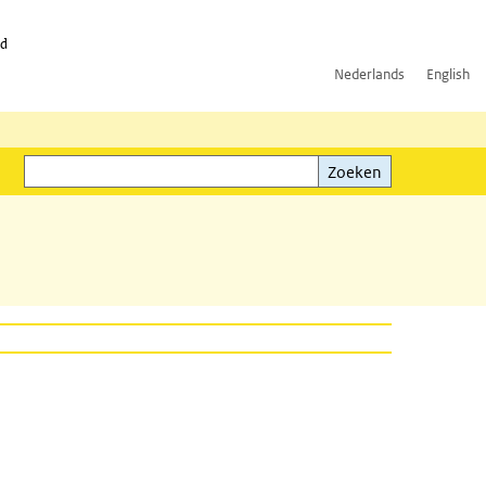
id
Nederlands
English
Zoeken
ink)
Zoeken