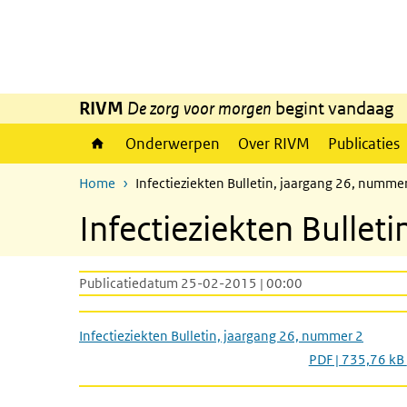
Overslaan en naar de inhoud gaan
Direct naar de hoofdnavigatie
RIVM
De zorg voor morgen
begint vandaag
Onderwerpen
Over RIVM
Publicaties
Home
Infectieziekten Bulletin, jaargang 26, numme
Infectieziekten Bullet
Publicatiedatum 25-02-2015 | 00:00
Infectieziekten Bulletin, jaargang 26, nummer 2
PDF | 735,76 kB