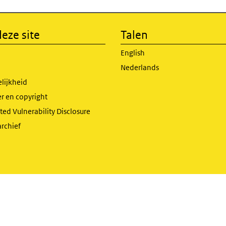
eze site
Talen
English
Nederlands
lijkheid
r en copyright
ed Vulnerability Disclosure
archief