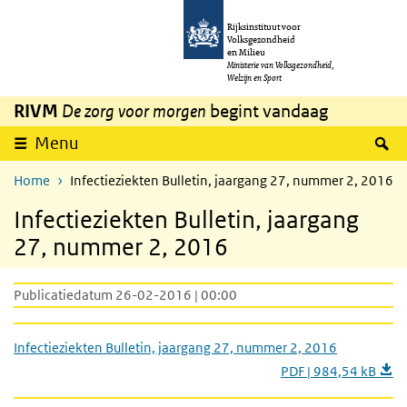
Overslaan en naar de inhoud gaan
Direct naar de hoofdnavigatie
Rijksinstituut voor
Volksgezondheid
en Milieu
Ministerie van Volksgezondheid,
Welzijn en Sport
RIVM
De zorg voor morgen
begint vandaag
Z
Menu
Home
Infectieziekten Bulletin, jaargang 27, nummer 2, 2016
Infectieziekten Bulletin, jaargang
27, nummer 2, 2016
Publicatiedatum 26-02-2016 | 00:00
Infectieziekten Bulletin, jaargang 27, nummer 2, 2016
PDF | 984,54 kB