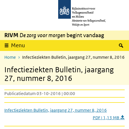
Overslaan en naar de inhoud gaan
Direct naar de hoofdnavigatie
Rijksinstituut voor
Volksgezondheid
en Milieu
Ministerie van Volksgezondheid,
Welzijn en Sport
RIVM
De zorg voor morgen
begint vandaag
Z
Menu
Home
Infectieziekten Bulletin, jaargang 27, nummer 8, 2016
Infectieziekten Bulletin, jaargang
27, nummer 8, 2016
Publicatiedatum 03-10-2016 | 00:00
Infectieziekten Bulletin, jaargang 27, nummer 8, 2016
PDF | 1,13 MB