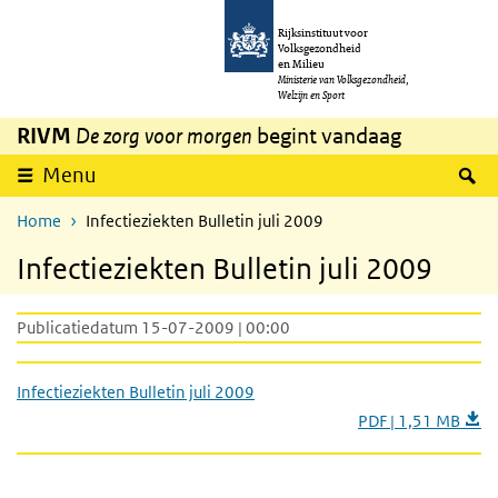
Overslaan en naar de inhoud gaan
Direct naar de hoofdnavigatie
Rijksinstituut voor
Volksgezondheid
en Milieu
Ministerie van Volksgezondheid,
Welzijn en Sport
RIVM
De zorg voor morgen
begint vandaag
Z
Menu
Home
Infectieziekten Bulletin juli 2009
Infectieziekten Bulletin juli 2009
Publicatiedatum 15-07-2009 | 00:00
Infectieziekten Bulletin juli 2009
PDF | 1,51 MB