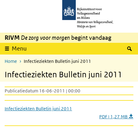
Overslaan en naar de inhoud gaan
Direct naar de hoofdnavigatie
Rijksinstituut voor
Volksgezondheid
en Milieu
Ministerie van Volksgezondheid,
Welzijn en Sport
RIVM
De zorg voor morgen
begint vandaag
Z
Menu
Home
Infectieziekten Bulletin juni 2011
Infectieziekten Bulletin juni 2011
Publicatiedatum 16-06-2011 | 00:00
Infectieziekten Bulletin juni 2011
PDF | 1,27 MB