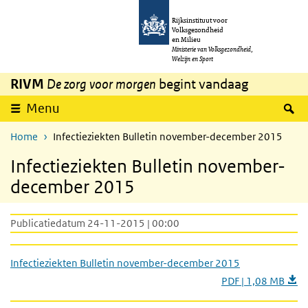
Overslaan en naar de inhoud gaan
Direct naar de hoofdnavigatie
Rijksinstituut voor
Volksgezondheid
en Milieu
Ministerie van Volksgezondheid,
Welzijn en Sport
RIVM
De zorg voor morgen
begint vandaag
Z
Menu
Home
Infectieziekten Bulletin november-december 2015
Infectieziekten Bulletin november-
december 2015
Publicatiedatum 24-11-2015 | 00:00
Infectieziekten Bulletin november-december 2015
PDF | 1,08 MB