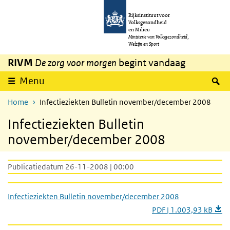
Overslaan en naar de inhoud gaan
Direct naar de hoofdnavigatie
Rijksinstituut voor
Volksgezondheid
en Milieu
Ministerie van Volksgezondheid,
Welzijn en Sport
RIVM
De zorg voor morgen
begint vandaag
Z
Menu
Home
Infectieziekten Bulletin november/december 2008
Infectieziekten Bulletin
november/december 2008
Publicatiedatum 26-11-2008 | 00:00
Infectieziekten Bulletin november/december 2008
PDF | 1.003,93 kB