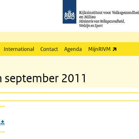
Rijksinstituut voor Volksgezondhe
en Milieu
Ministerie van Volksgezondheid,
Welzijn en Sport
(externe l
International
Contact
Agenda
MijnRIVM
tin september 2011