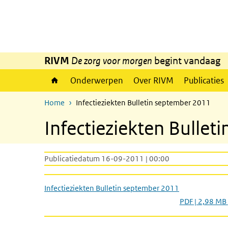
Overslaan en naar de inhoud gaan
Direct naar de hoofdnavigatie
RIVM
De zorg voor morgen
begint vandaag
Onderwerpen
Over RIVM
Publicaties
Home
Infectieziekten Bulletin september 2011
Infectieziekten Bulle
Publicatiedatum 16-09-2011 | 00:00
Infectieziekten Bulletin september 2011
PDF | 2,98 MB