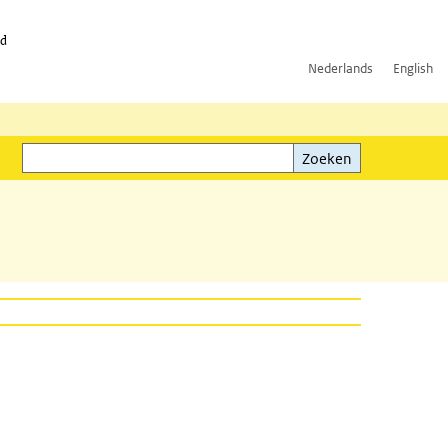
id
Nederlands
English
Zoeken
ink)
Zoeken