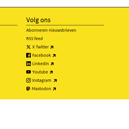
Volg ons
Abonneren nieuwsbrieven
RSS feed
(externe link)
X Twitter
(externe link)
Facebook
(externe link)
LinkedIn
(externe link)
Youtube
(externe link)
Instagram
(externe link)
Mastodon