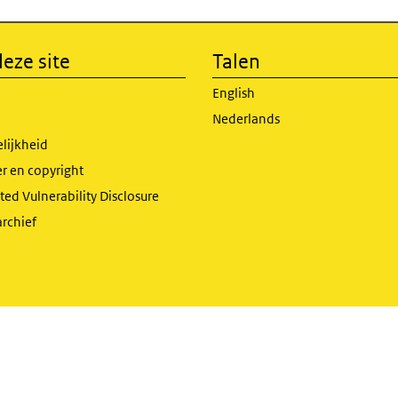
eze site
Talen
English
Nederlands
lijkheid
r en copyright
ed Vulnerability Disclosure
archief