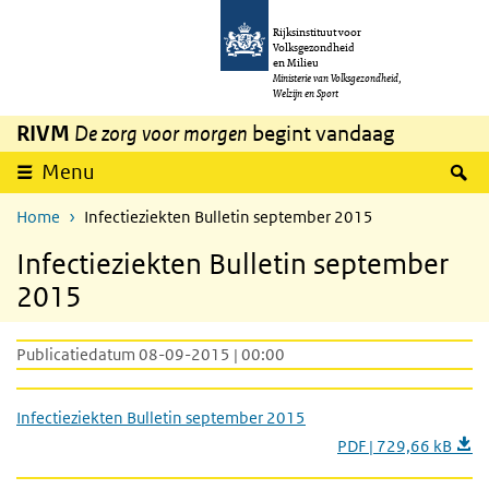
Overslaan en naar de inhoud gaan
Direct naar de hoofdnavigatie
Rijksinstituut voor
Volksgezondheid
en Milieu
Ministerie van Volksgezondheid,
Welzijn en Sport
RIVM
De zorg voor morgen
begint vandaag
Z
Menu
Home
Infectieziekten Bulletin september 2015
Infectieziekten Bulletin september
2015
Publicatiedatum 08-09-2015 | 00:00
Infectieziekten Bulletin september 2015
PDF | 729,66 kB