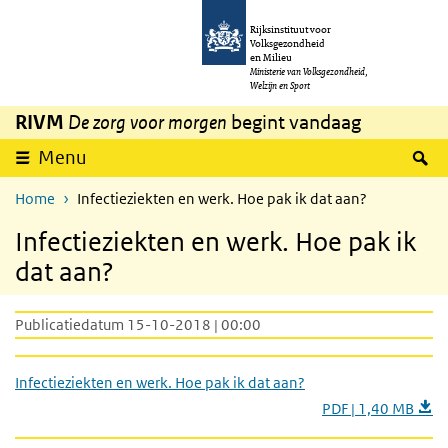
Overslaan en naar de inhoud gaan
Direct naar de hoofdnavigatie
Rijksinstituut voor
Volksgezondheid
en Milieu
Ministerie van Volksgezondheid,
Welzijn en Sport
RIVM
De zorg voor morgen
begint vandaag
Z
Menu
Home
Infectieziekten en werk. Hoe pak ik dat aan?
Infectieziekten en werk. Hoe pak ik
dat aan?
Publicatiedatum 15-10-2018 | 00:00
Infectieziekten en werk. Hoe pak ik dat aan?
PDF | 1,40 MB