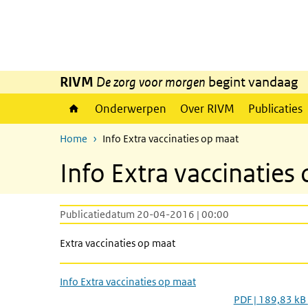
Overslaan en naar de inhoud gaan
Direct naar de hoofdnavigatie
RIVM
De zorg voor morgen
begint vandaag
Onderwerpen
Over RIVM
Publicaties
Home
Info Extra vaccinaties op maat
Info Extra vaccinaties
Publicatiedatum 20-04-2016 | 00:00
Extra vaccinaties op maat
Info Extra vaccinaties op maat
PDF | 189,83 kB