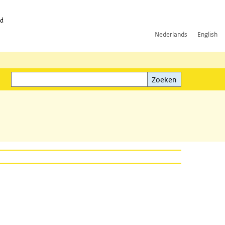
id
Nederlands
English
Zoeken
ink)
Zoeken