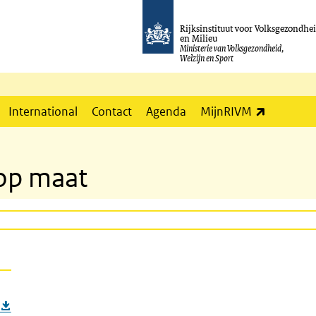
Rijksinstituut voor Volksgezondhe
en Milieu
Ministerie van Volksgezondheid,
Welzijn en Sport
(externe l
International
Contact
Agenda
MijnRIVM
 op maat