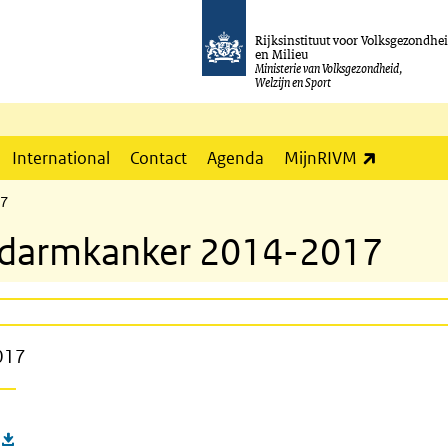
Rijksinstituut voor Volksgezondhe
en Milieu
Ministerie van Volksgezondheid,
Welzijn en Sport
(externe l
International
Contact
Agenda
MijnRIVM
17
 darmkanker 2014-2017
017