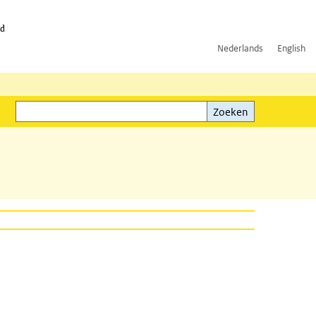
id
Nederlands
English
Zoeken
ink)
Zoeken