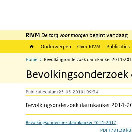
Overslaan en naar de inhoud gaan
Direct naar de hoofdnavigatie
RIVM
De zorg voor morgen
begint vandaag
Onderwerpen
Over RIVM
Publicaties
Home
Bevolkingsonderzoek darmkanker 2014-20
Bevolkingsonderzoek
Publicatiedatum 25-03-2019 | 09:34
Bevolkingsonderzoek darmkanker 2014-2
Bevolkingsonderzoek darmkanker 2014-2017
PDF | 781,38 kB