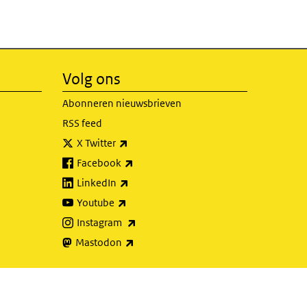
Volg ons
Abonneren nieuwsbrieven
RSS feed
(externe link)
X Twitter
(externe link)
Facebook
(externe link)
LinkedIn
(externe link)
Youtube
(externe link)
Instagram
(externe link)
Mastodon