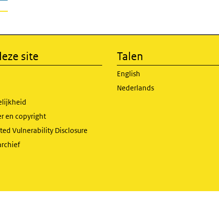
eze site
Talen
English
Nederlands
lijkheid
r en copyright
ed Vulnerability Disclosure
archief