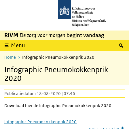
Overslaan en naar de inhoud gaan
Direct naar de hoofdnavigatie
Rijksinstituut voor
Volksgezondheid
en Milieu
Ministerie van Volksgezondheid,
Welzijn en Sport
RIVM
De zorg voor morgen
begint vandaag
Z
Menu
Home
Infographic Pneumokokkenprik 2020
Infographic Pneumokokkenprik
2020
Publicatiedatum 18-08-2020 | 07:46
Download hier de Infographic Pneumokokkenprik 2020
Infographic Pneumokokkenprik 2020