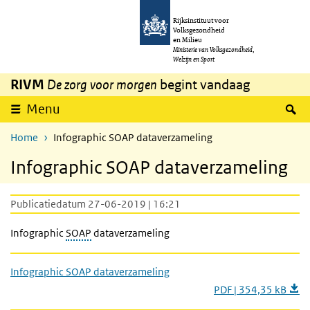
Overslaan en naar de inhoud gaan
Direct naar de hoofdnavigatie
Rijksinstituut voor
Volksgezondheid
en Milieu
Ministerie van Volksgezondheid,
Welzijn en Sport
RIVM
De zorg voor morgen
begint vandaag
Z
Menu
Home
Infographic SOAP dataverzameling
Infographic SOAP dataverzameling
Publicatiedatum 27-06-2019 | 16:21
Infographic
SOAP
dataverzameling
Infographic SOAP dataverzameling
PDF | 354,35 kB