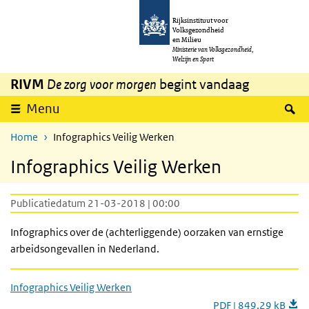
Overslaan en naar de inhoud gaan
Direct naar de hoofdnavigatie
Rijksinstituut voor
Volksgezondheid
en Milieu
Ministerie van Volksgezondheid,
Welzijn en Sport
RIVM
De zorg voor morgen
begint vandaag
Z
Menu
Home
Infographics Veilig Werken
Infographics Veilig Werken
Publicatiedatum 21-03-2018 | 00:00
Infographics over de (achterliggende) oorzaken van ernstige
arbeidsongevallen in Nederland.
Infographics Veilig Werken
PDF | 849,29 kB