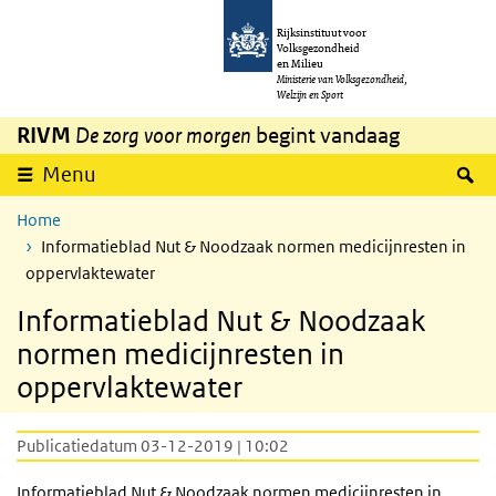
Overslaan en naar de inhoud gaan
Direct naar de hoofdnavigatie
Rijksinstituut voor
Volksgezondheid
en Milieu
Ministerie van Volksgezondheid,
Welzijn en Sport
RIVM
De zorg voor morgen
begint vandaag
Z
Menu
Home
Informatieblad Nut & Noodzaak normen medicijnresten in
oppervlaktewater
Informatieblad Nut & Noodzaak
normen medicijnresten in
oppervlaktewater
Publicatiedatum 03-12-2019 | 10:02
Informatieblad Nut & Noodzaak normen medicijnresten in